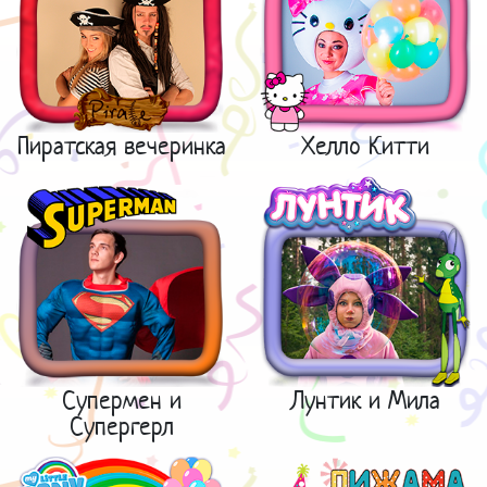
Пиратская вечеринка
Хелло Китти
Супермен и
Лунтик и Мила
Супергерл