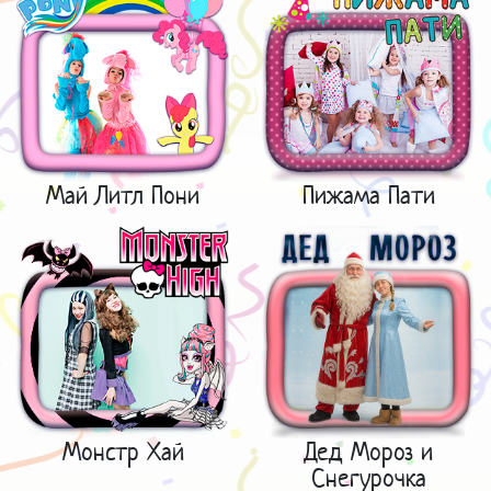
Май Литл Пони
Пижама Пати
Монстр Хай
Дед Мороз и
Снегурочка