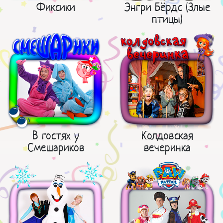
Фиксики
Энгри Бёрдс (Злые
птицы)
В гостях у
Колдовская
Смешариков
вечеринка