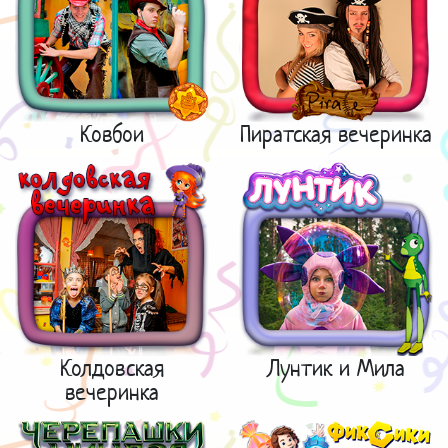
Ковбои
Пиратская вечеринка
Колдовская
Лунтик и Мила
вечеринка