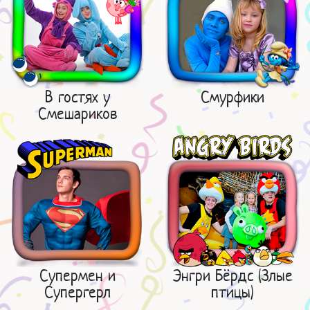
В гостях у
Смурфики
Смешариков
Супермен и
Энгри Бёрдс (Злые
Супергерл
птицы)