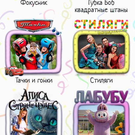
Фокусник
Губка Боб
квадратные штаны
Тачки и гонки
Стиляги