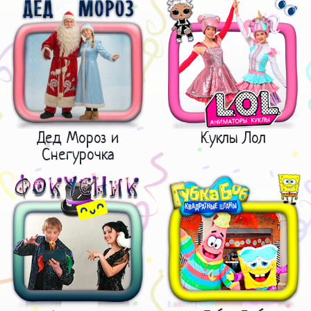
Дед Мороз и
Куклы Лол
Снегурочка