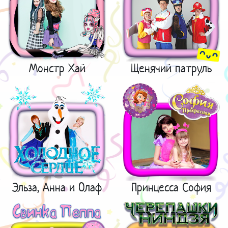
Монстр Хай
Щенячий патруль
Эльза, Анна и Олаф
Принцесса София