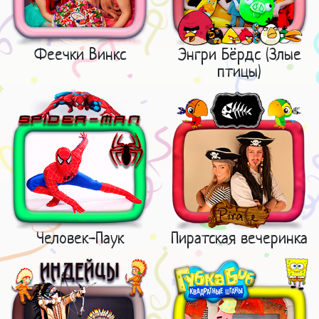
Феечки Винкс
Энгри Бёрдс (Злые
птицы)
Человек-Паук
Пиратская вечеринка