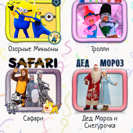
Озорные Миньоны
Тролли
Сафари
Дед Мороз и
Снегурочка