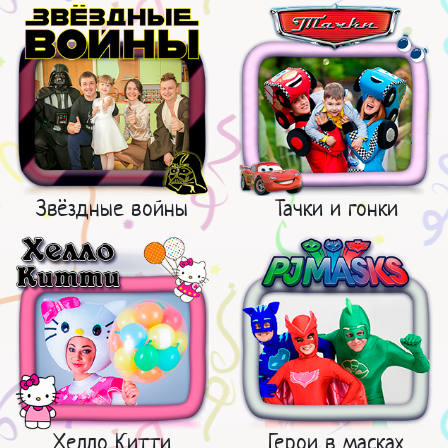
Звёздные войны
Тачки и гонки
Хелло Китти
Герои в масках