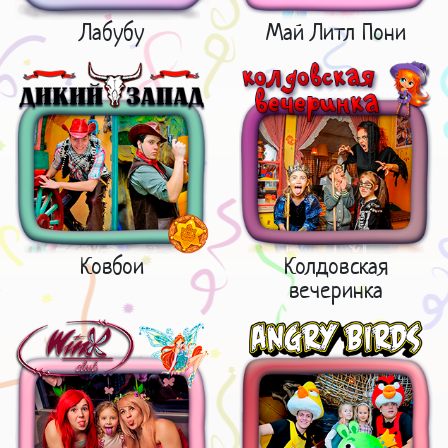
Лабубу
Май Литл Пони
Ковбои
Колдовская
вечеринка