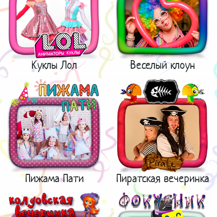
Куклы Лол
Веселый клоун
Пижама Пати
Пиратская вечеринка