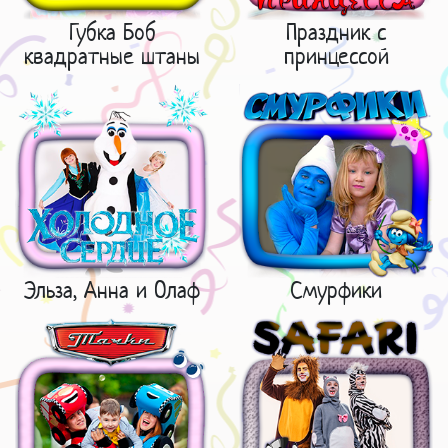
Губка Боб
Праздник с
квадратные штаны
принцессой
Эльза, Анна и Олаф
Смурфики