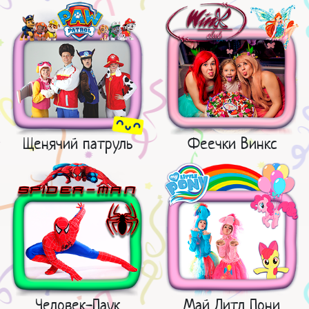
Щенячий патруль
Феечки Винкс
Человек-Паук
Май Литл Пони