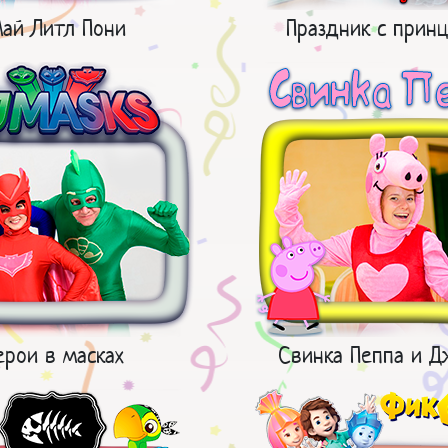
ай Литл Пони
Праздник с принц
ерои в масках
Свинка Пеппа и 