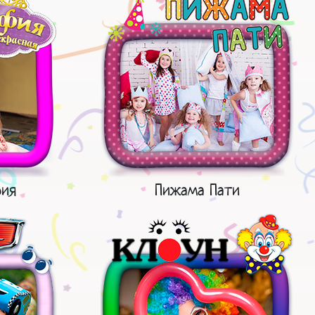
фия
Пижама Пати