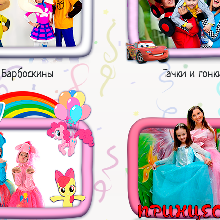
Барбоскины
Тачки и гонк