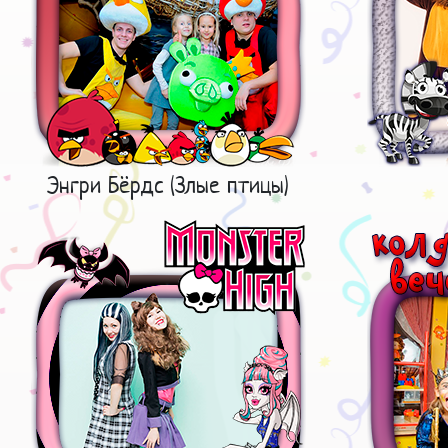
Энгри Бёрдс (Злые птицы)