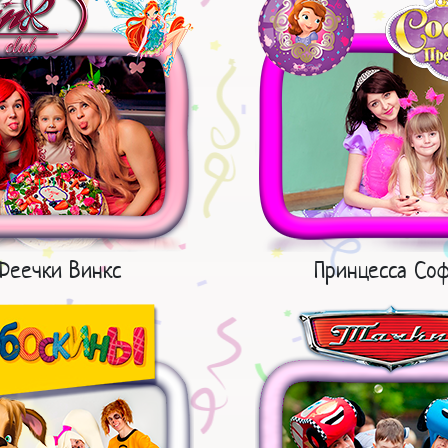
Феечки Винкс
Принцесса Со