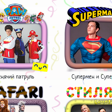
нячий патруль
Супермен и Супе