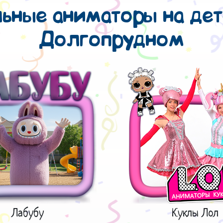
ные аниматоры на детс
Долгопрудном
Лабубу
Куклы Лол