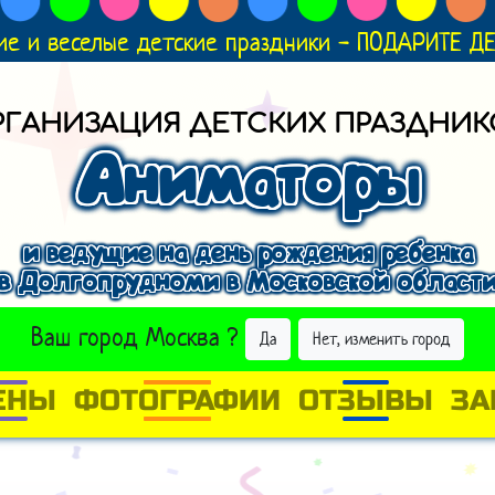
ие и веселые детские праздники - ПОДАРИТЕ 
РГАНИЗАЦИЯ ДЕТСКИХ ПРАЗДНИК
Аниматоры
и ведущие на день рождения ребенка
в Долгопрудноми в Московской област
ВЫБРАТЬ ДРУГОЙ ГОРОД
Ваш город
Москва
?
Да
Нет, изменить город
ЕНЫ
ФОТОГРАФИИ
ОТЗЫВЫ
ЗА