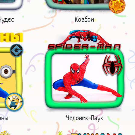
Чудес
Ковбои
оны
Человек-Паук