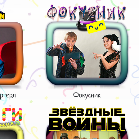
ргерл
Фокусник