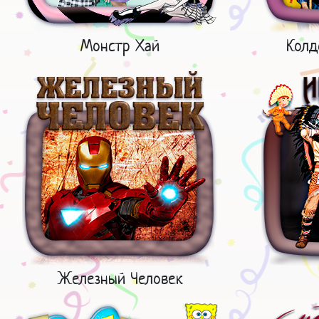
Монстр Хай
Колд
Железный Человек