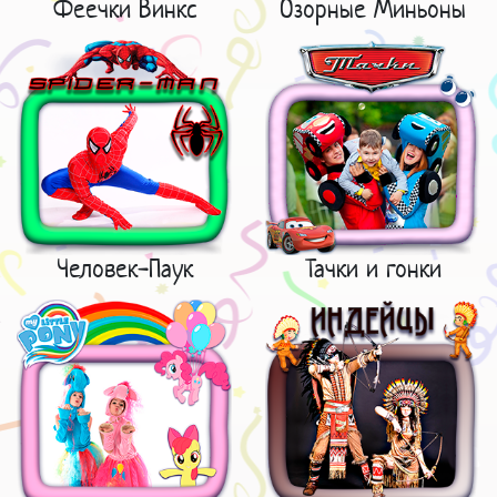
Феечки Винкс
Озорные Миньоны
Человек-Паук
Тачки и гонки