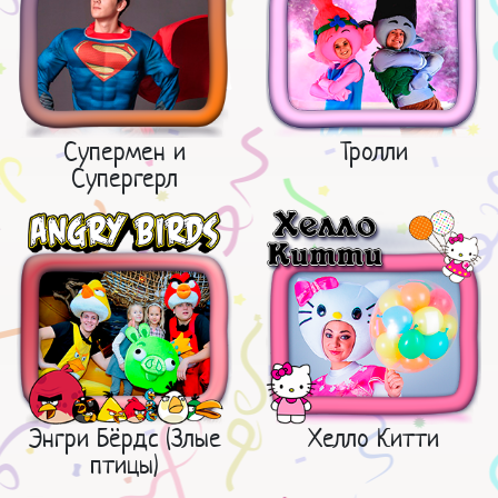
Супермен и
Тролли
Супергерл
Энгри Бёрдс (Злые
Хелло Китти
птицы)