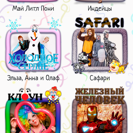
Май Литл Пони
Индейцы
Эльза, Анна и Олаф
Сафари