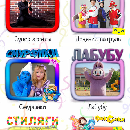
Супер агенты
Щенячий патруль
Смурфики
Лабубу