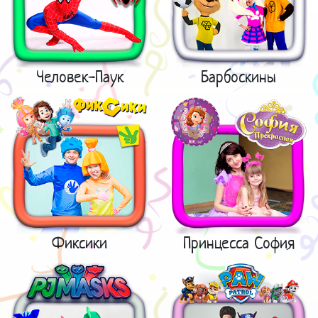
Человек-Паук
Барбоскины
Фиксики
Принцесса София