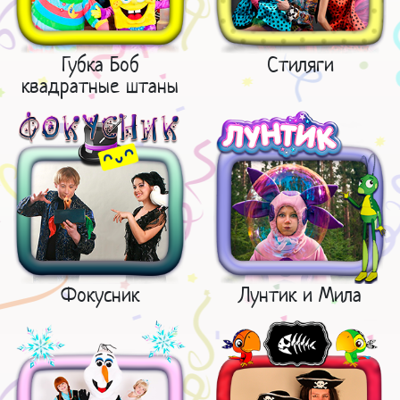
Губка Боб
Стиляги
квадратные штаны
Фокусник
Лунтик и Мила