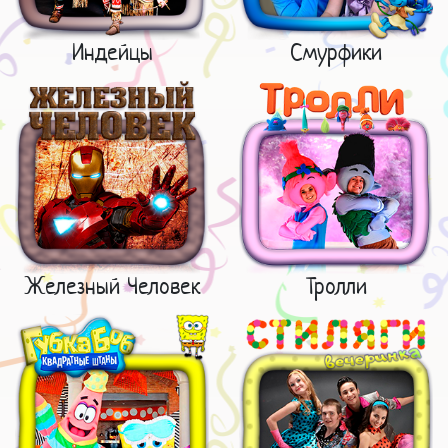
Индейцы
Смурфики
Железный Человек
Тролли