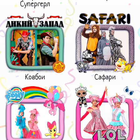
Супергерл
Ковбои
Сафари