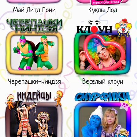
Май Литл Пони
Куклы Лол
Черепашки-ниндзя
Веселый клоун