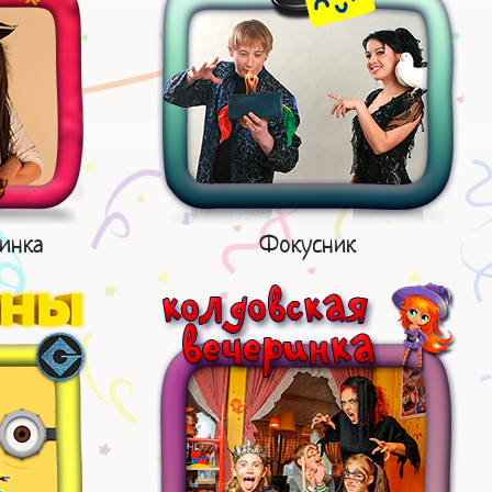
инка
Фокусник