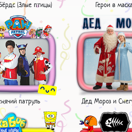
Бёрдс (Злые птицы)
Герои в маск
нячий патруль
Дед Мороз и Снег