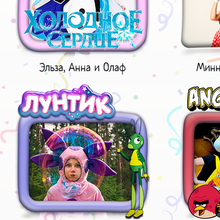
Эльза, Анна и Олаф
Минн