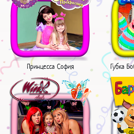
Принцесса София
Губка Б