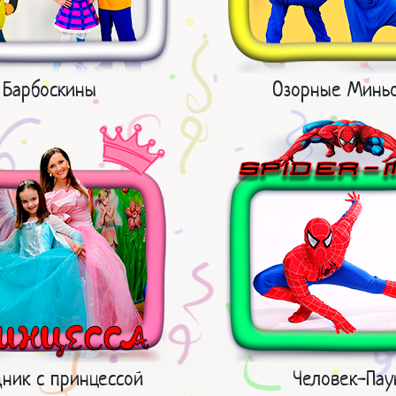
Барбоскины
Озорные Минь
дник с принцессой
Человек-Пау