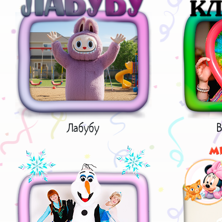
Лабубу
В