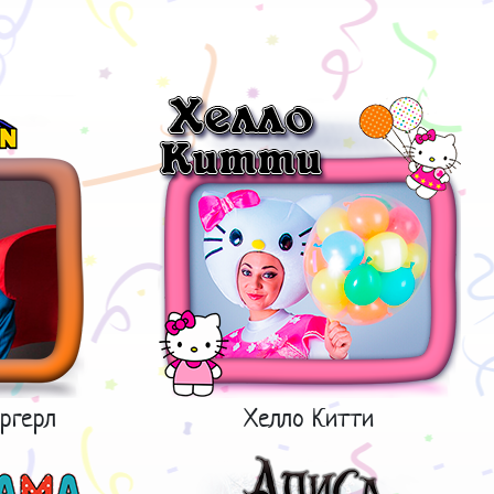
ргерл
Хелло Китти