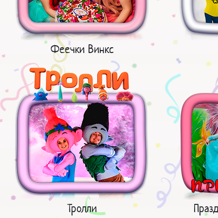
Феечки Винкс
Тролли
Праз