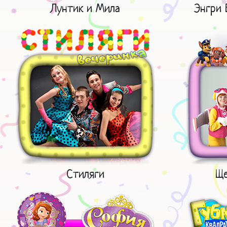
Лунтик и Мила
Энгри 
Стиляги
Ще