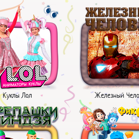
Куклы Лол
Железный Чело