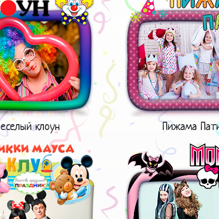
еселый клоун
Пижама Пат