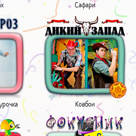
ах
Сафари
урочка
Ковбои