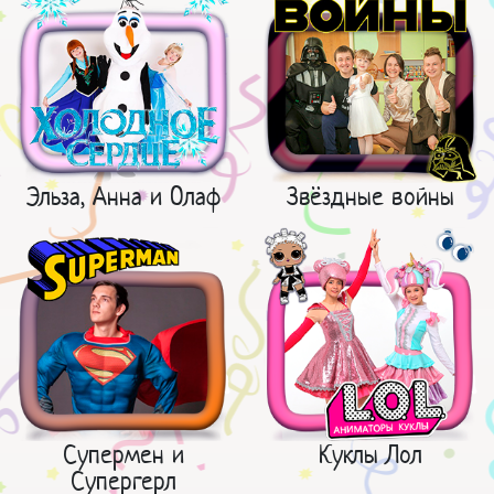
Эльза, Анна и Олаф
Звёздные войны
Супермен и
Куклы Лол
Супергерл