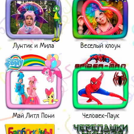
Лунтик и Мила
Веселый клоун
Май Литл Пони
Человек-Паук