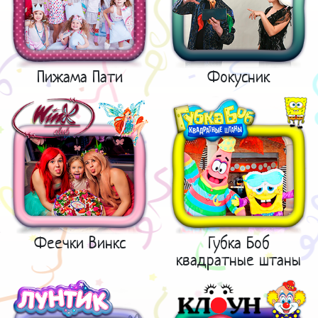
Пижама Пати
Фокусник
Феечки Винкс
Губка Боб
квадратные штаны