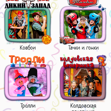
Ковбои
Тачки и гонки
Тролли
Колдовская