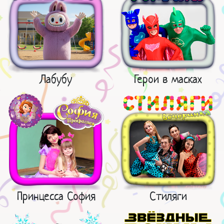
Лабубу
Герои в масках
Принцесса София
Стиляги