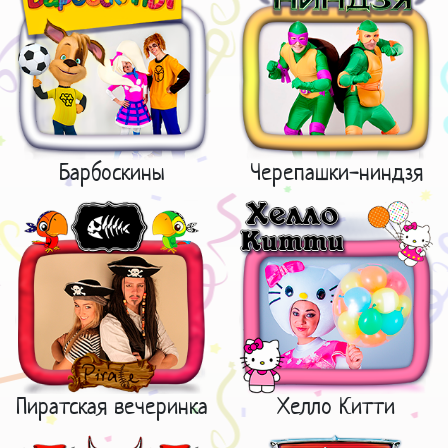
Барбоскины
Черепашки-ниндзя
Пиратская вечеринка
Хелло Китти