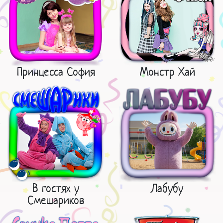
Принцесса София
Монстр Хай
В гостях у
Лабубу
Смешариков