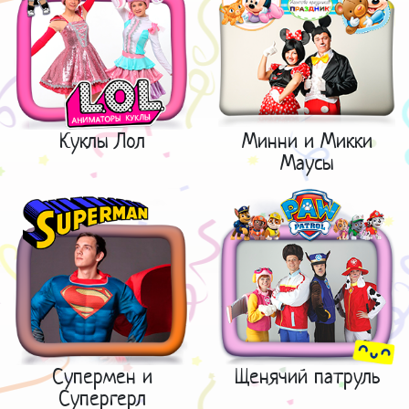
Куклы Лол
Минни и Микки
Маусы
Супермен и
Щенячий патруль
Супергерл