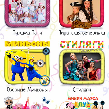
Пижама Пати
Пиратская вечеринка
Озорные Миньоны
Стиляги