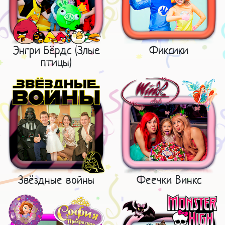
Энгри Бёрдс (Злые
Фиксики
птицы)
Звёздные войны
Феечки Винкс