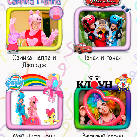
Свинка Пеппа и
Тачки и гонки
Джордж
Май Литл Пони
Веселый клоун