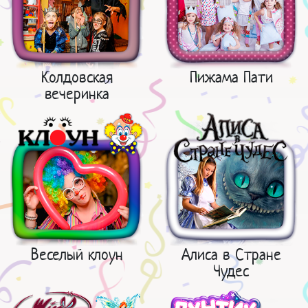
Колдовская
Пижама Пати
вечеринка
Веселый клоун
Алиса в Стране
Чудес