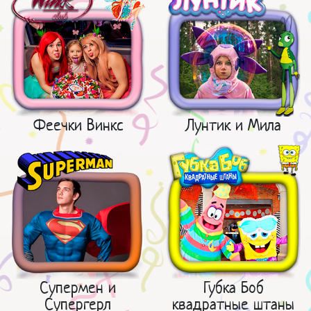
Феечки Винкс
Лунтик и Мила
Супермен и
Губка Боб
Супергерл
квадратные штаны