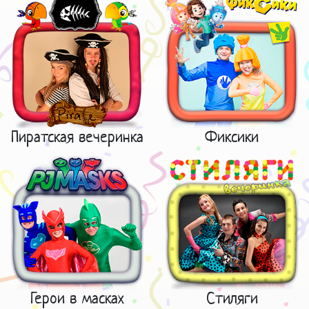
Пиратская вечеринка
Фиксики
Герои в масках
Стиляги