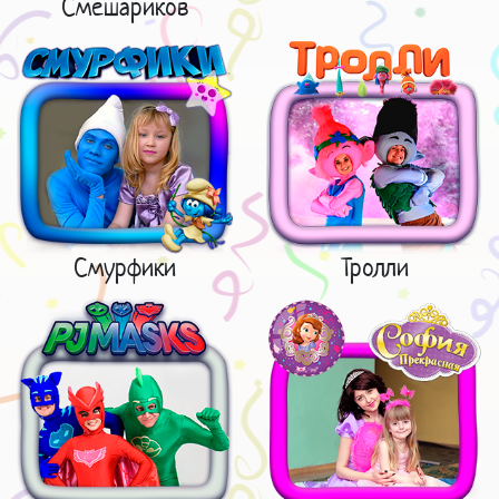
Смешариков
Смурфики
Тролли