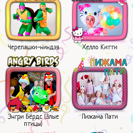
Черепашки-ниндзя
Хелло Китти
Энгри Бёрдс (Злые
Пижама Пати
птицы)