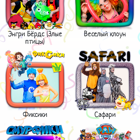
Энгри Бёрдс (Злые
Веселый клоун
птицы)
Фиксики
Сафари