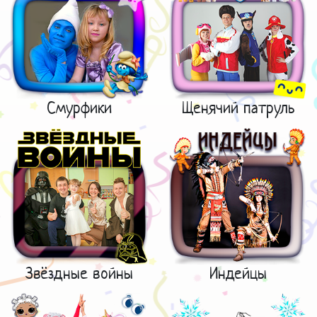
Смурфики
Щенячий патруль
Звёздные войны
Индейцы