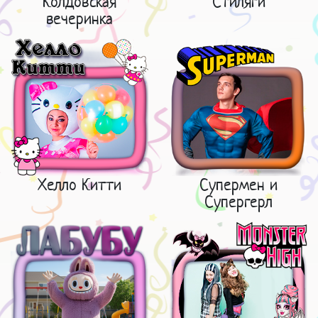
Колдовская
Стиляги
вечеринка
Хелло Китти
Супермен и
Супергерл