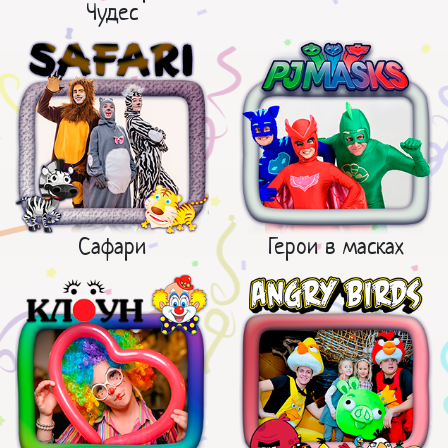
Чудес
Сафари
Герои в масках