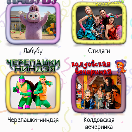
Лабубу
Стиляги
Черепашки-ниндзя
Колдовская
вечеринка