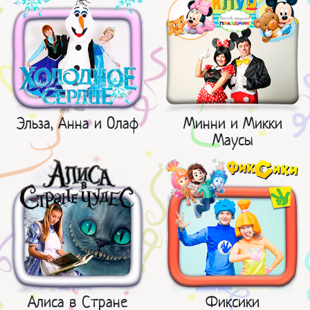
Эльза, Анна и Олаф
Минни и Микки
Маусы
Алиса в Стране
Фиксики