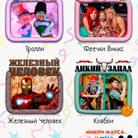
Тролли
Феечки Винкс
Железный Человек
Ковбои