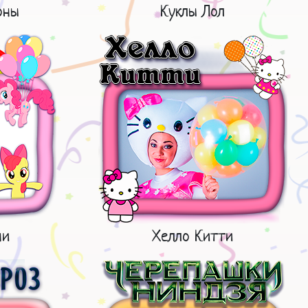
оны
Куклы Лол
ни
Хелло Китти