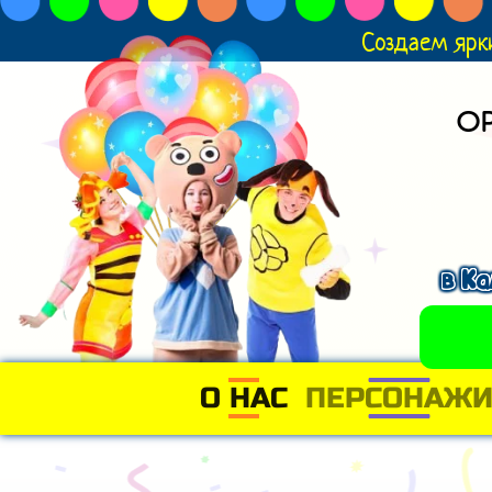
Создаем ярк
О
в К
О НАС
(CURRENT)
ПЕРСОНАЖ