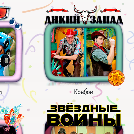
и
Ковбои