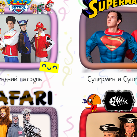
нячий патруль
Супермен и Супе