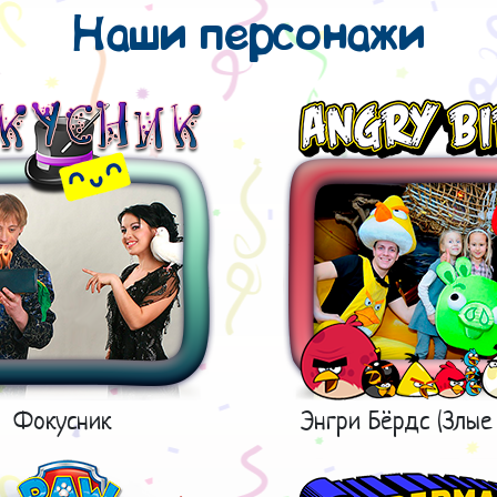
Наши персонажи
Фокусник
Энгри Бёрдс (Злые