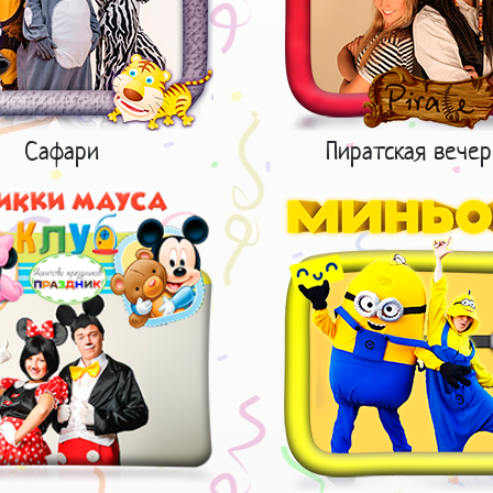
Сафари
Пиратская вечер