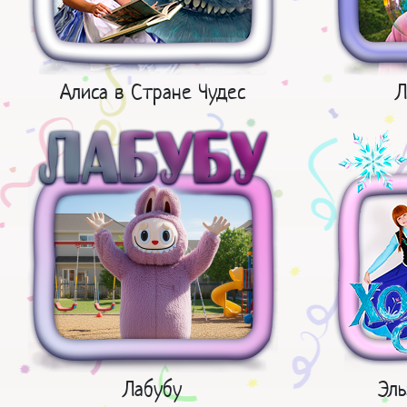
Алиса в Стране Чудес
Л
Лабубу
Эль