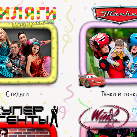
Стиляги
Тачки и гонк