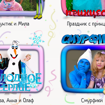
унтик и Мила
Праздник с принц
за, Анна и Олаф
Смурфики