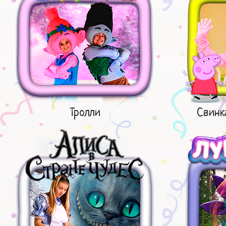
Тролли
Свинк