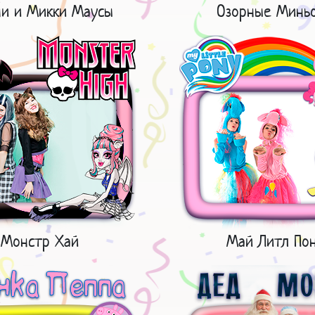
и и Микки Маусы
Озорные Минь
Монстр Хай
Май Литл По