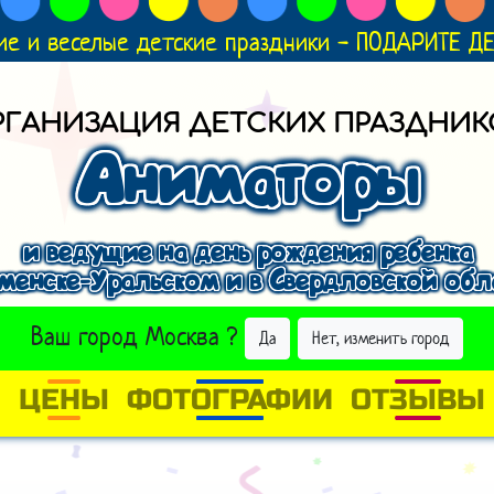
ие и веселые детские праздники - ПОДАРИТЕ 
РГАНИЗАЦИЯ ДЕТСКИХ ПРАЗДНИК
Аниматоры
и ведущие на день рождения ребенка
аменске-Уральском и в Свердловской обл
ВЫБРАТЬ ДРУГОЙ ГОРОД
Ваш город
Москва
?
Да
Нет, изменить город
И
ЦЕНЫ
ФОТОГРАФИИ
ОТЗЫВЫ