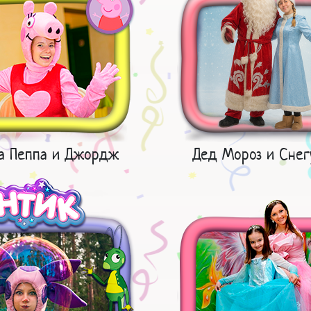
а Пеппа и Джордж
Дед Мороз и Снег