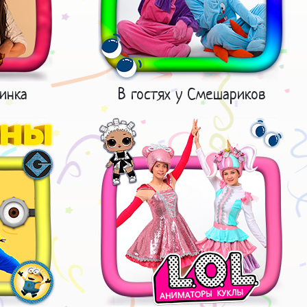
инка
В гостях у Смешариков