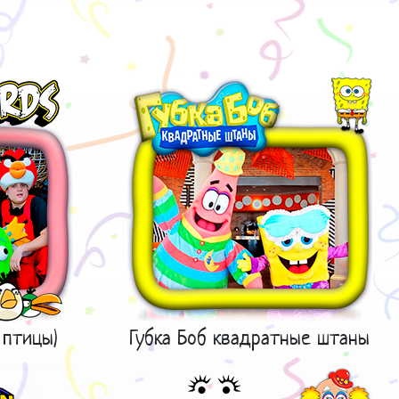
 птицы)
Губка Боб квадратные штаны