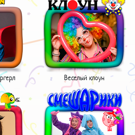
ргерл
Веселый клоун