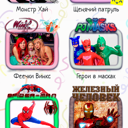
Монстр Хай
Щенячий патруль
Феечки Винкс
Герои в масках