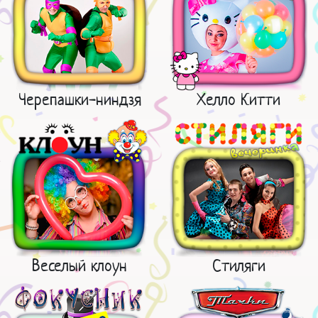
Черепашки-ниндзя
Хелло Китти
Веселый клоун
Стиляги