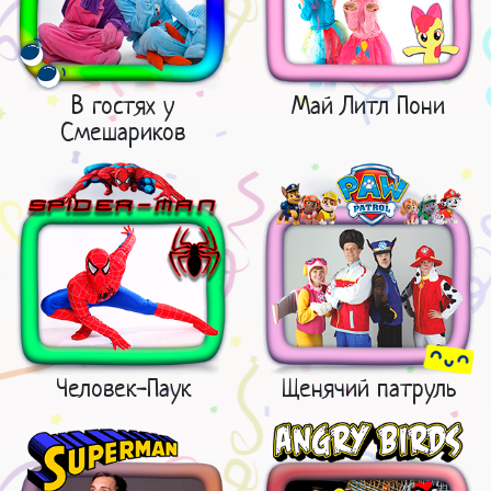
В гостях у
Май Литл Пони
Смешариков
Человек-Паук
Щенячий патруль