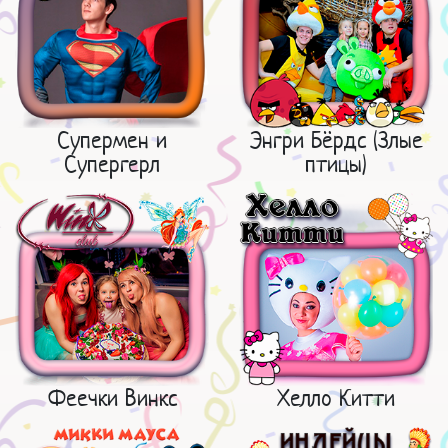
Супермен и
Энгри Бёрдс (Злые
Супергерл
птицы)
Феечки Винкс
Хелло Китти