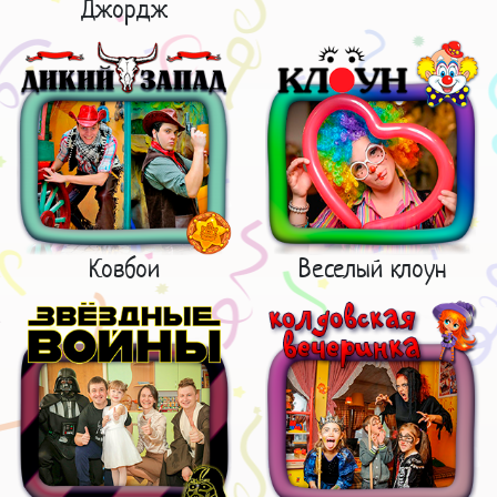
Джордж
Ковбои
Веселый клоун