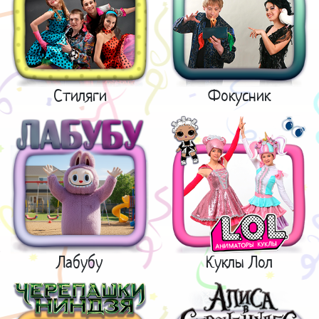
Стиляги
Фокусник
Лабубу
Куклы Лол