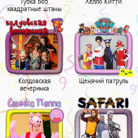
Губка Боб
Хелло Китти
квадратные штаны
Колдовская
Щенячий патруль
вечеринка