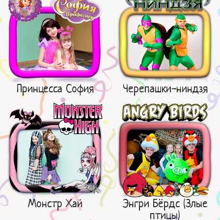
Принцесса София
Черепашки-ниндзя
Монстр Хай
Энгри Бёрдс (Злые
птицы)