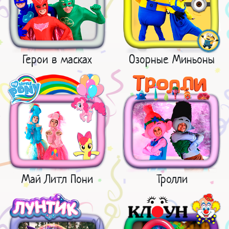
Герои в масках
Озорные Миньоны
Май Литл Пони
Тролли