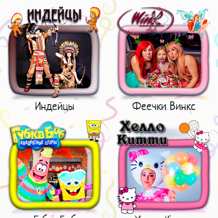
Индейцы
Феечки Винкс