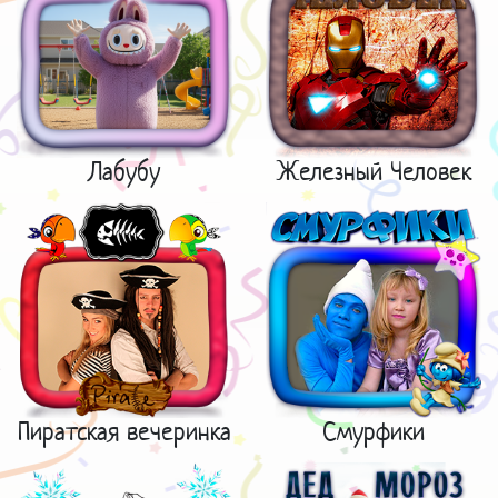
Лабубу
Железный Человек
Пиратская вечеринка
Смурфики