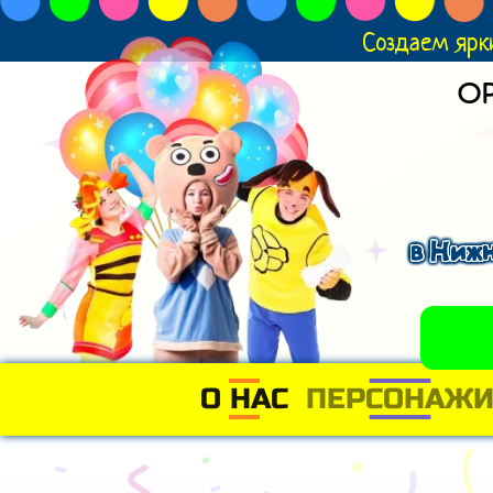
Создаем ярк
О
в Нижн
О НАС
(CURRENT)
ПЕРСОНАЖ