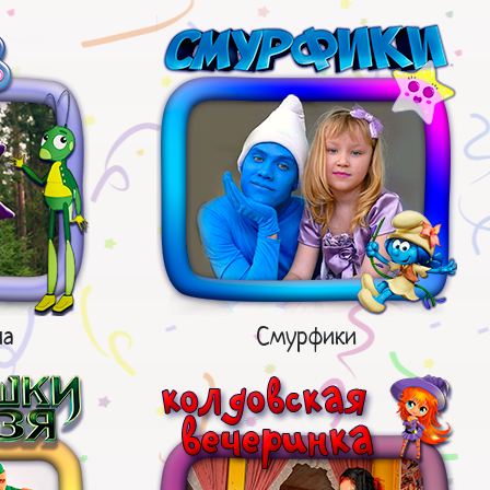
ла
Смурфики