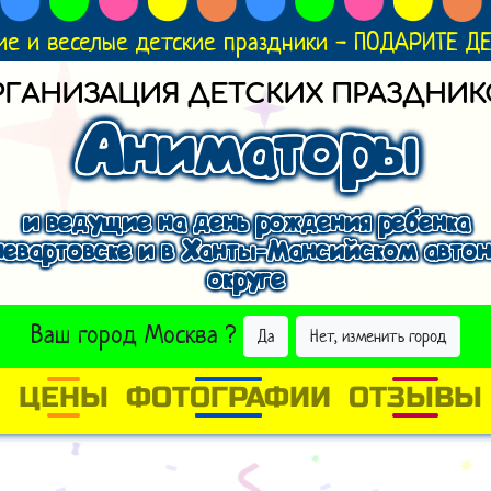
ие и веселые детские праздники - ПОДАРИТЕ 
РГАНИЗАЦИЯ ДЕТСКИХ ПРАЗДНИК
Аниматоры
и ведущие на день рождения ребенка
евартовске и в Ханты-Мансийском авт
округе
ВЫБРАТЬ ДРУГОЙ ГОРОД
Ваш город
Москва
?
Да
Нет, изменить город
И
ЦЕНЫ
ФОТОГРАФИИ
ОТЗЫВЫ