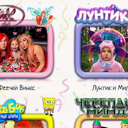
Феечки Винкс
Лунтик и Ми