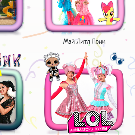
Май Литл Пони