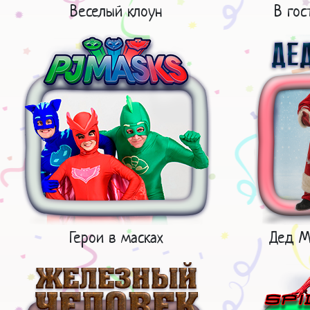
Веселый клоун
В гос
Герои в масках
Дед М