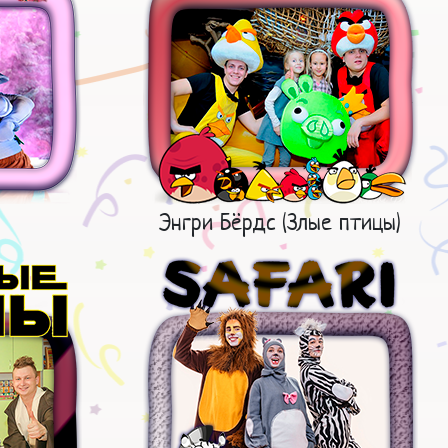
Энгри Бёрдс (Злые птицы)