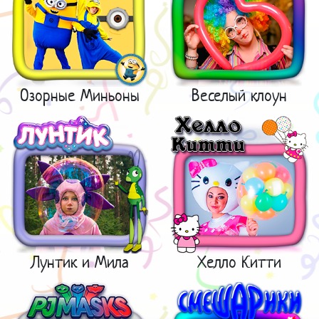
Озорные Миньоны
Веселый клоун
Лунтик и Мила
Хелло Китти