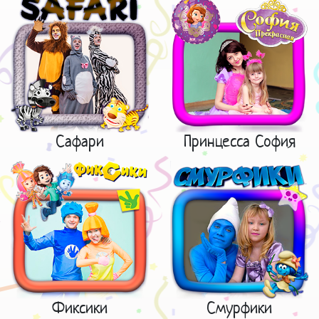
Сафари
Принцесса София
Фиксики
Смурфики