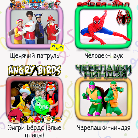
Щенячий патруль
Человек-Паук
Энгри Бёрдс (Злые
Черепашки-ниндзя
птицы)