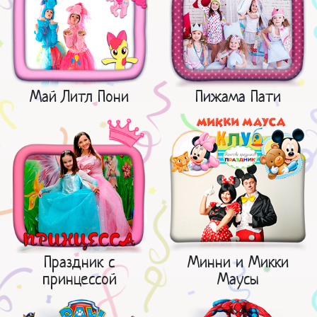
Май Литл Пони
Пижама Пати
Праздник с
Минни и Микки
принцессой
Маусы