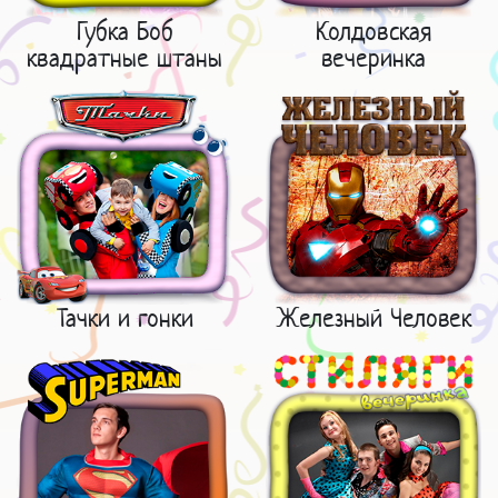
Губка Боб
Колдовская
квадратные штаны
вечеринка
Тачки и гонки
Железный Человек