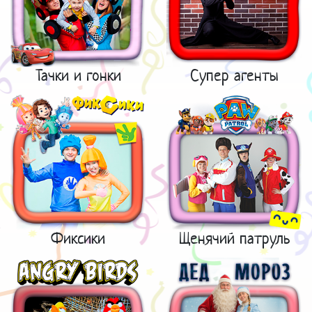
Тачки и гонки
Супер агенты
Фиксики
Щенячий патруль