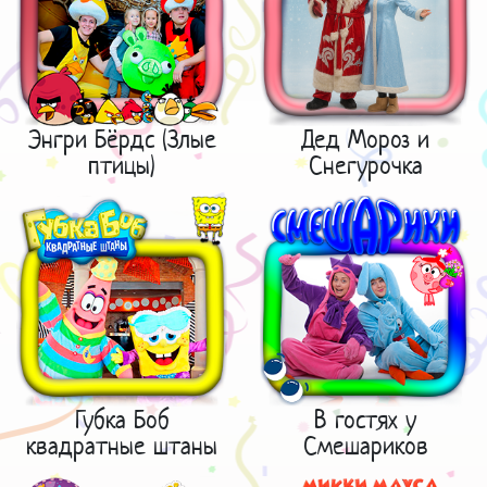
Энгри Бёрдс (Злые
Дед Мороз и
птицы)
Снегурочка
Губка Боб
В гостях у
квадратные штаны
Смешариков