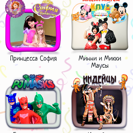
Принцесса София
Минни и Микки
Маусы