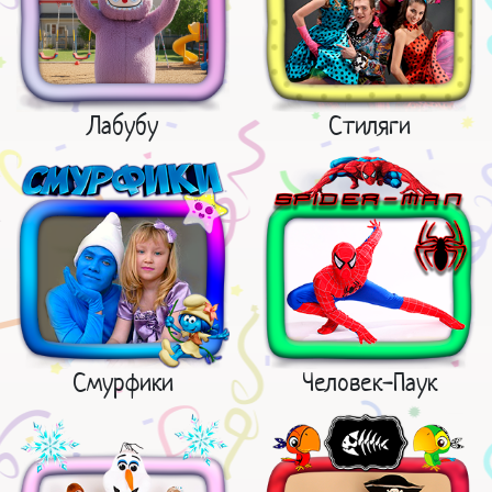
Лабубу
Стиляги
Смурфики
Человек-Паук