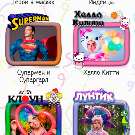
Герои в масках
Индейцы
Супермен и
Хелло Китти
Супергерл