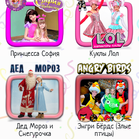
Принцесса София
Куклы Лол
Дед Мороз и
Энгри Бёрдс (Злые
Снегурочка
птицы)