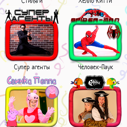
Стиляги
Хелло Китти
Супер агенты
Человек-Паук