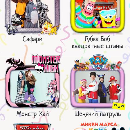
Сафари
Губка Боб
квадратные штаны
Монстр Хай
Щенячий патруль