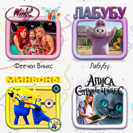
Феечки Винкс
Лабубу