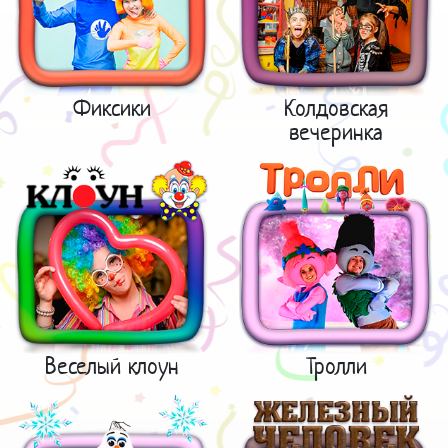
Фиксики
Колдовская
вечеринка
Веселый клоун
Тролли