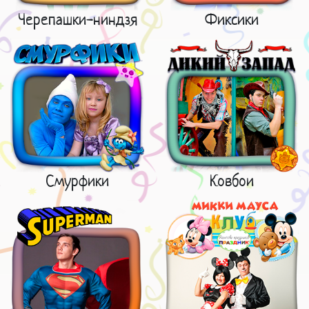
Черепашки-ниндзя
Фиксики
Смурфики
Ковбои