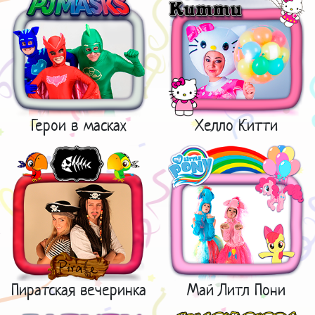
Герои в масках
Хелло Китти
Пиратская вечеринка
Май Литл Пони