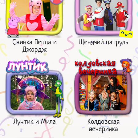
Свинка Пеппа и
Щенячий патруль
Джордж
Лунтик и Мила
Колдовская
вечеринка