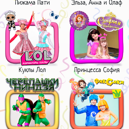
Пижама Пати
Эльза, Анна и Олаф
Куклы Лол
Принцесса София