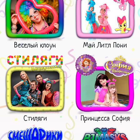
Веселый клоун
Май Литл Пони
Стиляги
Принцесса София