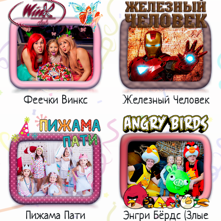
Феечки Винкс
Железный Человек
Пижама Пати
Энгри Бёрдс (Злые