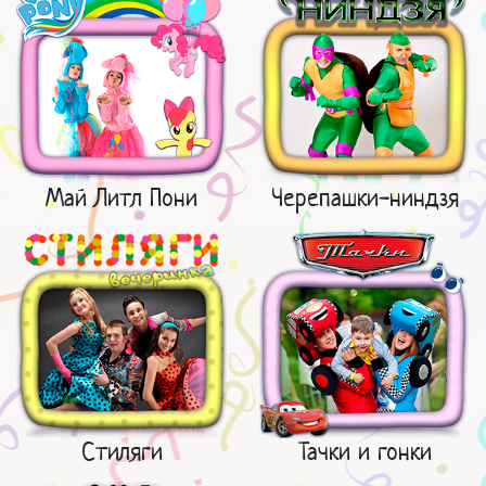
Май Литл Пони
Черепашки-ниндзя
Стиляги
Тачки и гонки