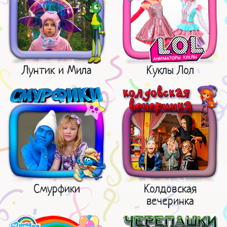
Лунтик и Мила
Куклы Лол
Смурфики
Колдовская
вечеринка