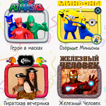
Герои в масках
Озорные Миньоны
Пиратская вечеринка
Железный Человек