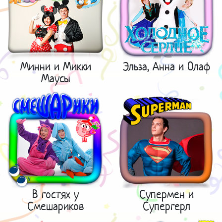
Минни и Микки
Эльза, Анна и Олаф
Маусы
В гостях у
Супермен и
Смешариков
Супергерл