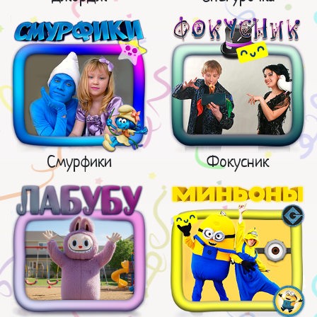
Смурфики
Фокусник