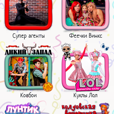
Супер агенты
Феечки Винкс
Ковбои
Куклы Лол