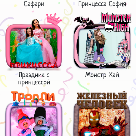
Сафари
Принцесса София
Праздник с
Монстр Хай
принцессой