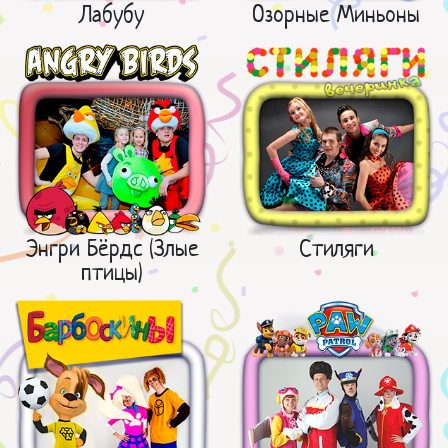
Лабубу
Озорные Миньоны
Энгри Бёрдс (Злые
Стиляги
птицы)