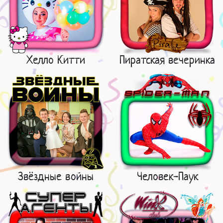
Хелло Китти
Пиратская вечеринка
Звёздные войны
Человек-Паук