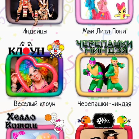
Индейцы
Май Литл Пони
Веселый клоун
Черепашки-ниндзя