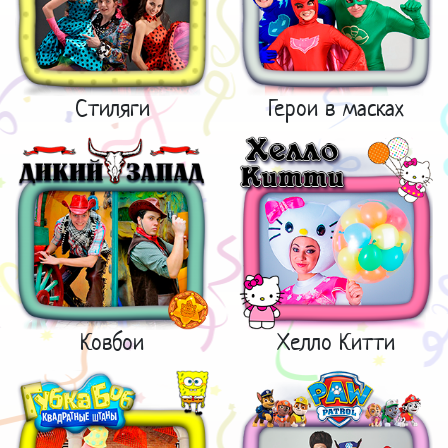
Стиляги
Герои в масках
Ковбои
Хелло Китти