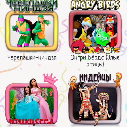
Черепашки-ниндзя
Энгри Бёрдс (Злые
птицы)