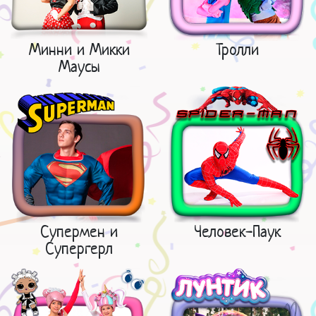
Минни и Микки
Тролли
Маусы
Супермен и
Человек-Паук
Супергерл