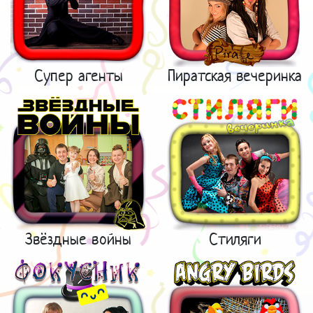
Супер агенты
Пиратская вечеринка
Звёздные войны
Стиляги