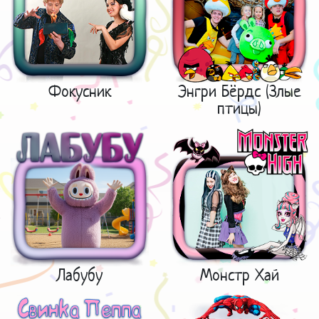
Фокусник
Энгри Бёрдс (Злые
птицы)
Лабубу
Монстр Хай