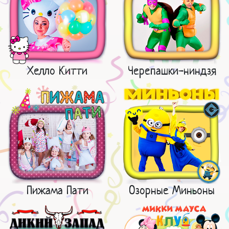
Хелло Китти
Черепашки-ниндзя
Пижама Пати
Озорные Миньоны