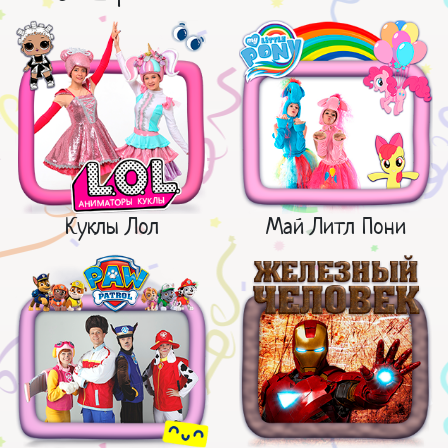
Куклы Лол
Май Литл Пони