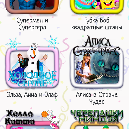
Супермен и
Губка Боб
Супергерл
квадратные штаны
Эльза, Анна и Олаф
Алиса в Стране
Чудес