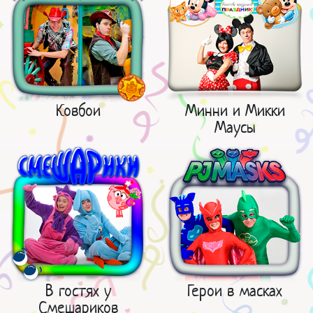
Ковбои
Минни и Микки
Маусы
В гостях у
Герои в масках
Смешариков