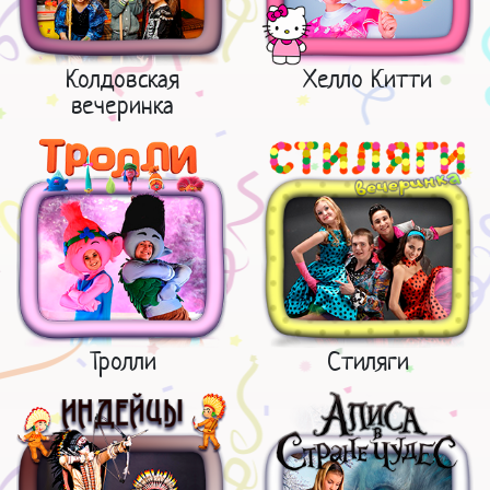
Колдовская
Хелло Китти
вечеринка
Тролли
Стиляги