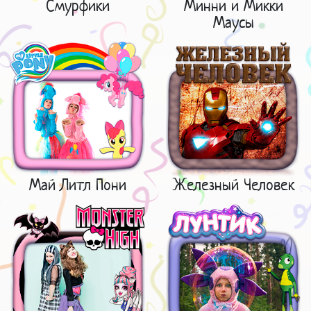
Смурфики
Минни и Микки
Маусы
Май Литл Пони
Железный Человек