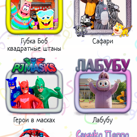
Губка Боб
Сафари
квадратные штаны
Герои в масках
Лабубу