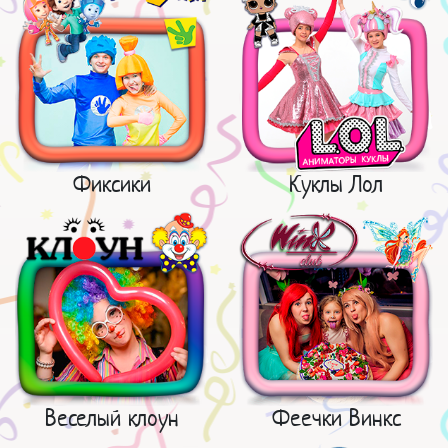
Фиксики
Куклы Лол
Веселый клоун
Феечки Винкс