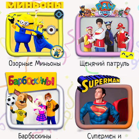
Озорные Миньоны
Щенячий патруль
Барбоскины
Супермен и