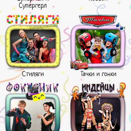
Супергерл
Стиляги
Тачки и гонки