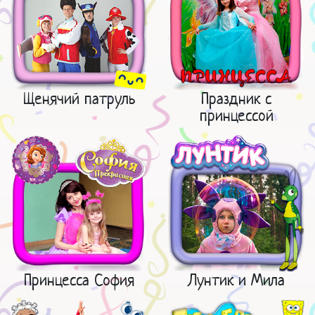
Щенячий патруль
Праздник с
принцессой
Принцесса София
Лунтик и Мила