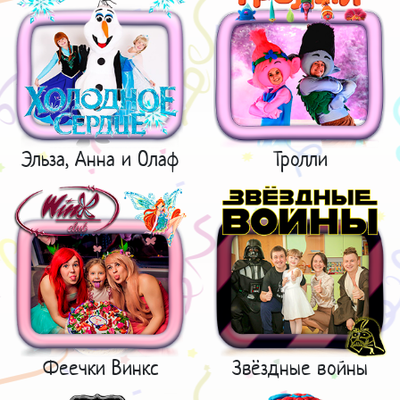
Эльза, Анна и Олаф
Тролли
Феечки Винкс
Звёздные войны