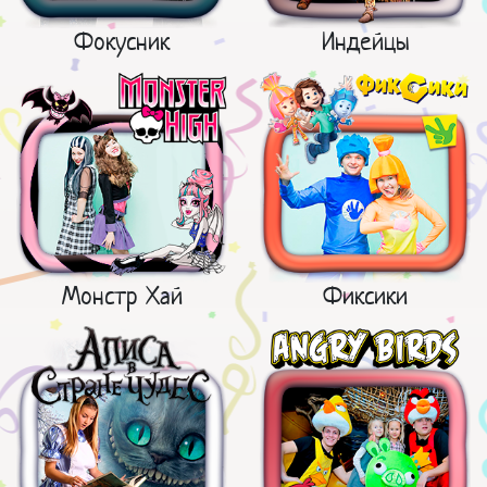
Фокусник
Индейцы
Монстр Хай
Фиксики