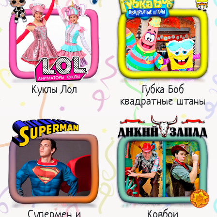
Куклы Лол
Губка Боб
квадратные штаны
Супермен и
Ковбои