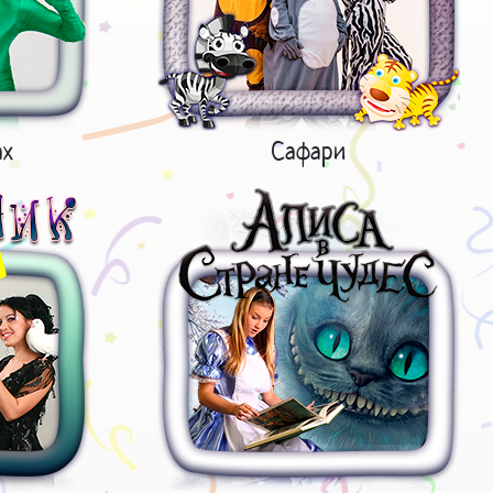
ах
Сафари