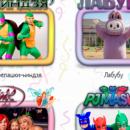
репашки-ниндзя
Лабубу