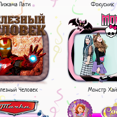
Пижама Пати
Фокусник
лезный Человек
Монстр Хай