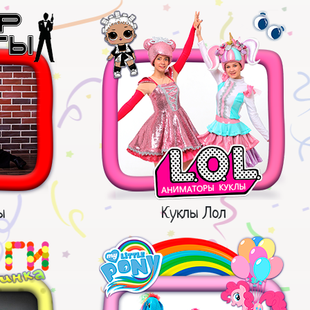
ы
Куклы Лол