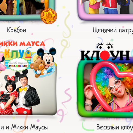
Ковбои
Щенячий патр
и и Микки Маусы
Веселый кло