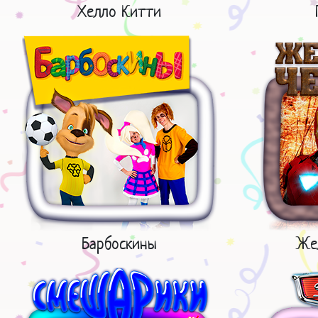
Хелло Китти
Барбоскины
Же