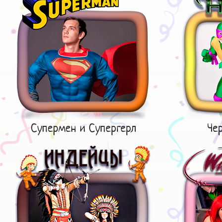
Супермен и Супергерл
Че