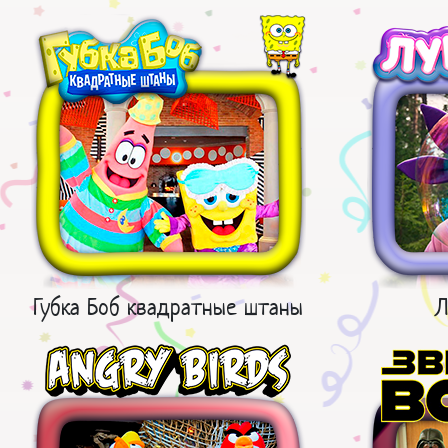
Губка Боб квадратные штаны
Л