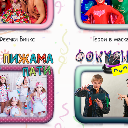
Феечки Винкс
Герои в маск