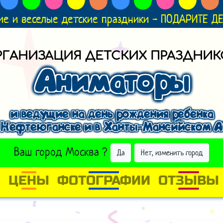
ие и веселые детские праздники - ПОДАРИТЕ 
РГАНИЗАЦИЯ ДЕТСКИХ ПРАЗДНИК
Аниматоры
и ведущие на день рождения ребенка
 Нефтеюганске и в Ханты-Мансийском 
ВЫБРАТЬ ДРУГОЙ ГОРОД
Ваш город
Москва
?
Да
Нет, изменить город
И
ЦЕНЫ
ФОТОГРАФИИ
ОТЗЫВЫ