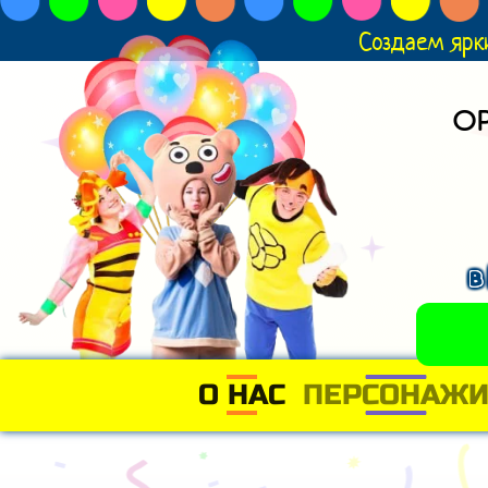
Создаем ярк
О
в
О НАС
(CURRENT)
ПЕРСОНАЖ