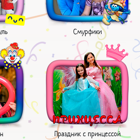
уль
Смурфики
ун
Праздник с принцессой