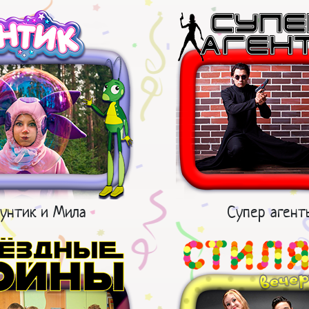
унтик и Мила
Супер агент