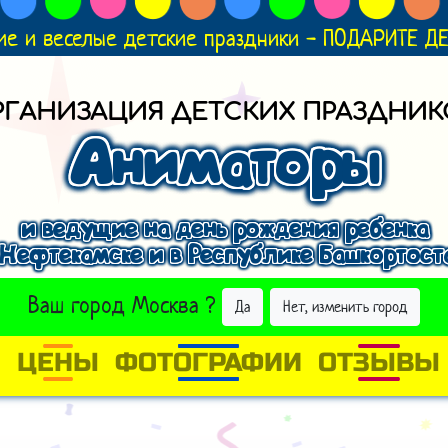
ие и веселые детские праздники - ПОДАРИТЕ 
РГАНИЗАЦИЯ ДЕТСКИХ ПРАЗДНИК
Аниматоры
и ведущие на день рождения ребенка
 Нефтекамске и в Республике Башкортост
ВЫБРАТЬ ДРУГОЙ ГОРОД
Ваш город
Москва
?
Да
Нет, изменить город
И
ЦЕНЫ
ФОТОГРАФИИ
ОТЗЫВЫ