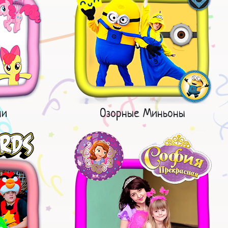
ни
Озорные Миньоны