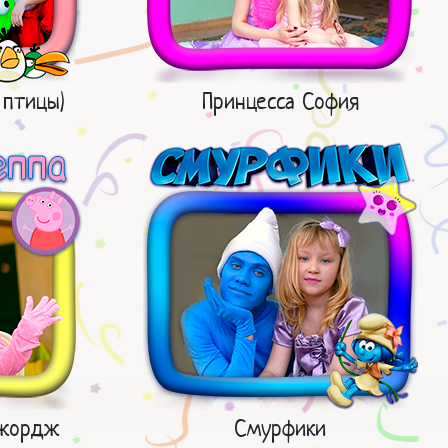
 птицы)
Принцесса София
Джордж
Смурфики