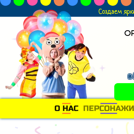
Создаем ярк
О
в
О НАС
(CURRENT)
ПЕРСОНАЖ