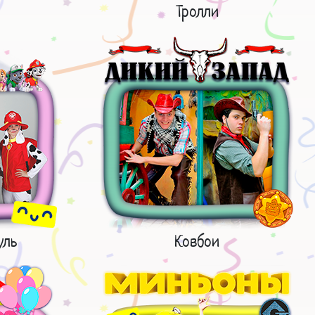
Тролли
уль
Ковбои