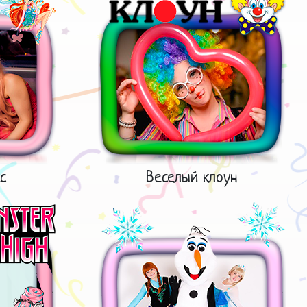
с
Веселый клоун