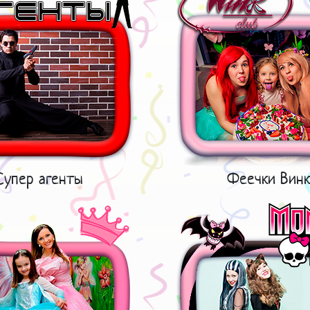
Супер агенты
Феечки Винк