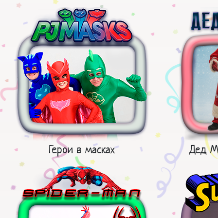
Герои в масках
Дед М