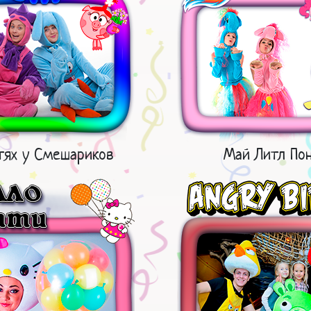
тях у Смешариков
Май Литл По