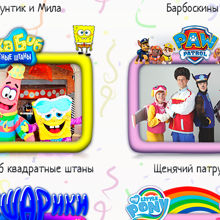
унтик и Мила
Барбоскины
об квадратные штаны
Щенячий патр