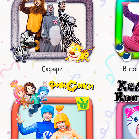
Сафари
В гос