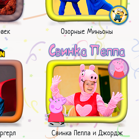
век
Озорные Миньоны
ргерл
Свинка Пеппа и Джордж