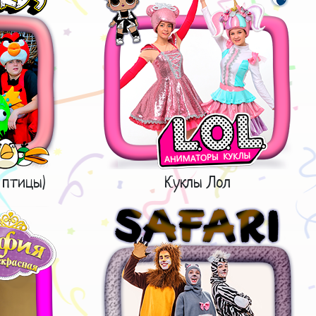
 птицы)
Куклы Лол