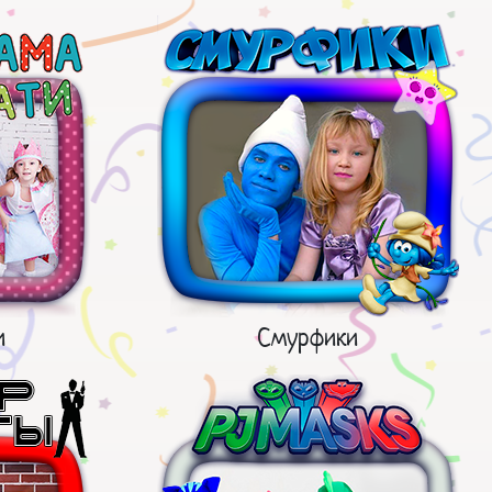
и
Смурфики