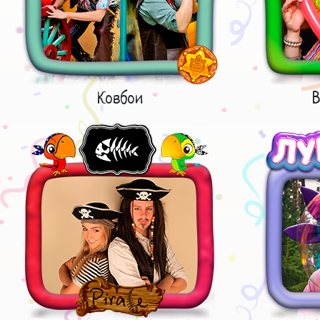
Ковбои
В