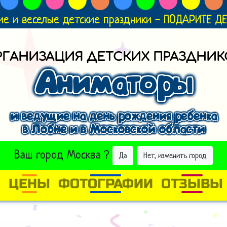
ие и веселые детские праздники - ПОДАРИТЕ 
РГАНИЗАЦИЯ ДЕТСКИХ ПРАЗДНИК
Аниматоры
и ведущие на день рождения ребенка
в Лобне и в Московской области
ВЫБРАТЬ ДРУГОЙ ГОРОД
Ваш город
Москва
?
Да
Нет, изменить город
И
ЦЕНЫ
ФОТОГРАФИИ
ОТЗЫВЫ