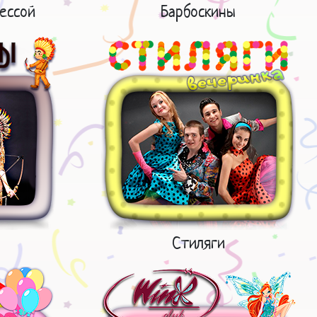
ессой
Барбоскины
Стиляги