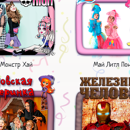
Монстр Хай
Май Литл По