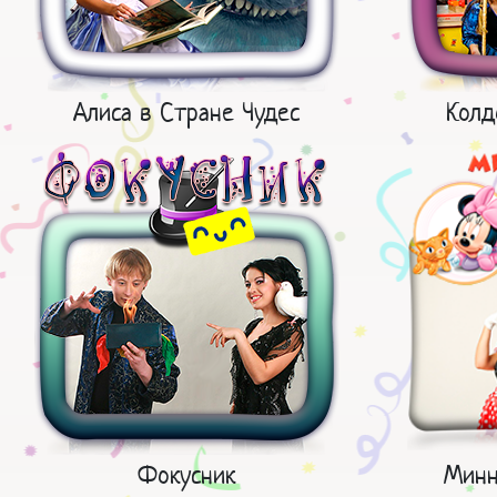
Алиса в Стране Чудес
Колд
Фокусник
Минн