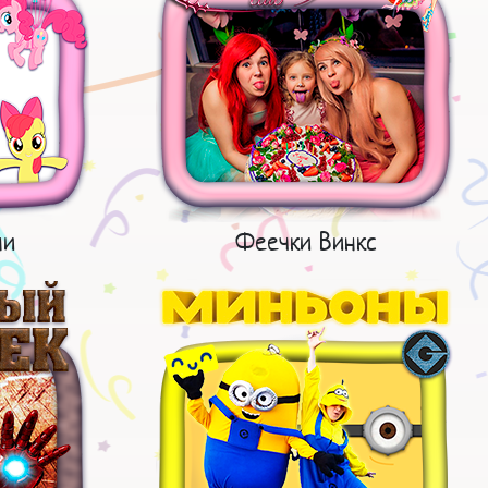
ни
Феечки Винкс