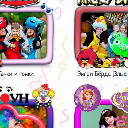
Тачки и гонки
Энгри Бёрдс (Злые