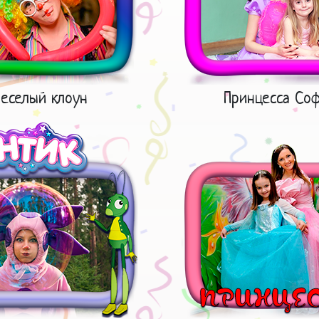
еселый клоун
Принцесса Со