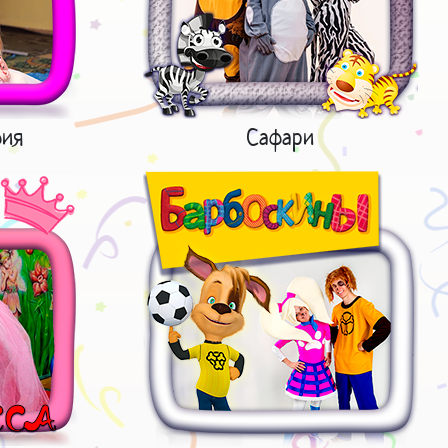
фия
Сафари