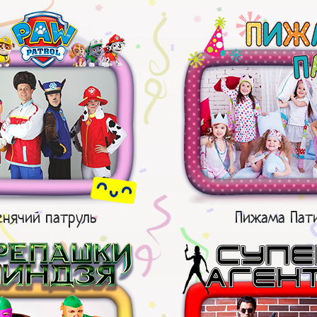
нячий патруль
Пижама Пат