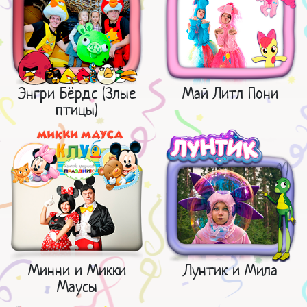
Энгри Бёрдс (Злые
Май Литл Пони
птицы)
Минни и Микки
Лунтик и Мила
Маусы