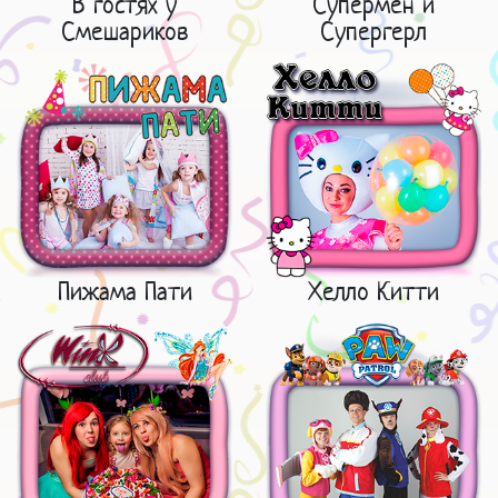
В гостях у
Супермен и
Смешариков
Супергерл
Пижама Пати
Хелло Китти