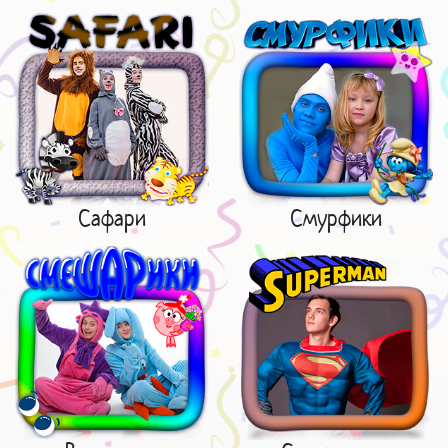
Сафари
Смурфики