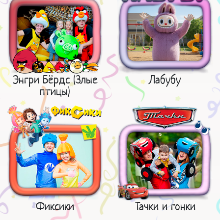
Энгри Бёрдс (Злые
Лабубу
птицы)
Фиксики
Тачки и гонки