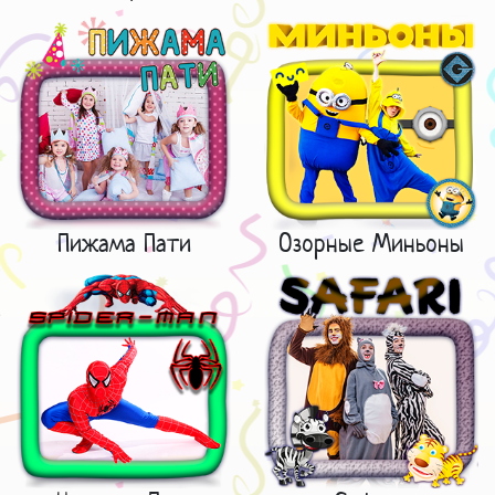
Пижама Пати
Озорные Миньоны