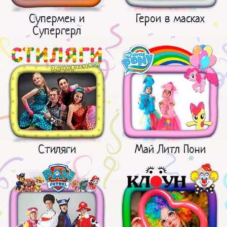
Супермен и
Герои в масках
Супергерл
Стиляги
Май Литл Пони