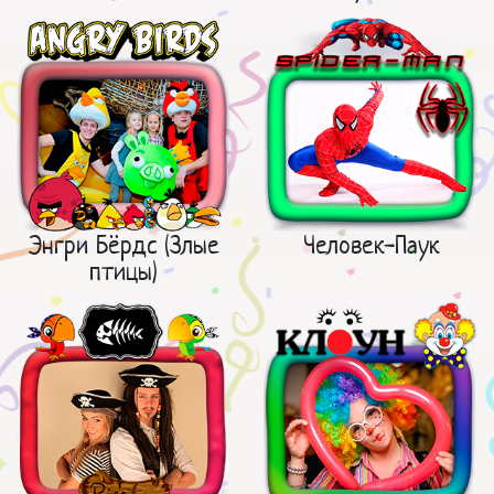
Энгри Бёрдс (Злые
Человек-Паук
птицы)