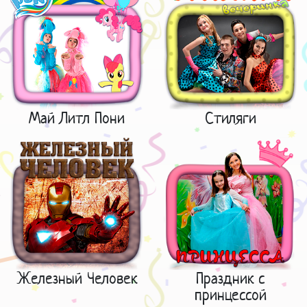
Май Литл Пони
Стиляги
Железный Человек
Праздник с
принцессой