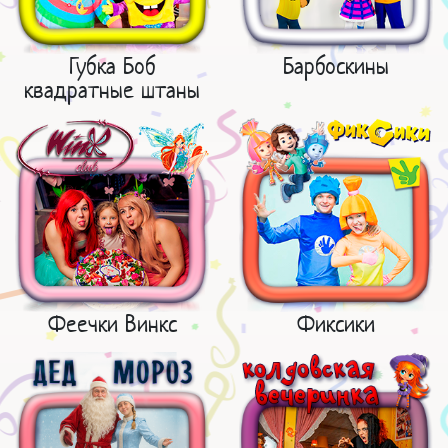
Губка Боб
Барбоскины
квадратные штаны
Феечки Винкс
Фиксики