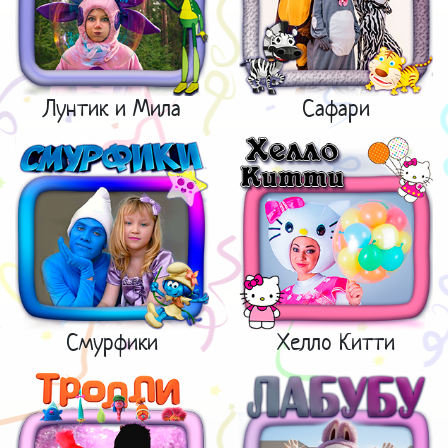
Лунтик и Мила
Сафари
Смурфики
Хелло Китти