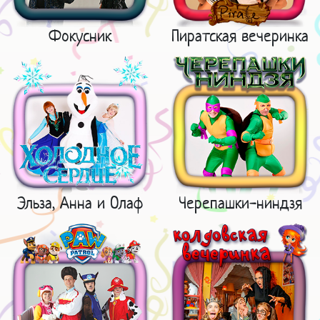
Фокусник
Пиратская вечеринка
Эльза, Анна и Олаф
Черепашки-ниндзя