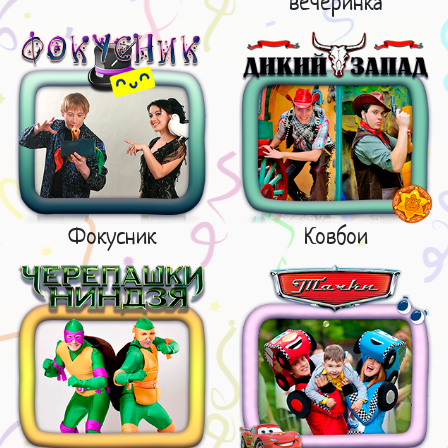
вечеринка
Фокусник
Ковбои