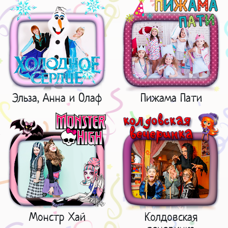
Эльза, Анна и Олаф
Пижама Пати
Монстр Хай
Колдовская