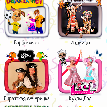
Барбоскины
Индейцы
Пиратская вечеринка
Куклы Лол