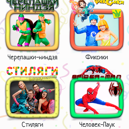
Черепашки-ниндзя
Фиксики
Стиляги
Человек-Паук