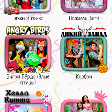
Тачки и гонки
Пижама Пати
Энгри Бёрдс (Злые
Ковбои
птицы)