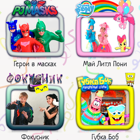
Герои в масках
Май Литл Пони
Фокусник
Губка Боб