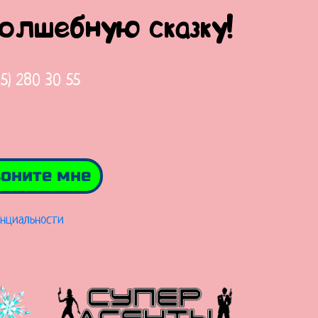
волшебную сказку!
65) 280 30 55
оните мне
нциальности