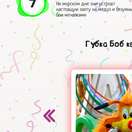
7
На морском дне они устроят
настоящую охоту на медуз и безумн
бои мочалками
Губка Боб 