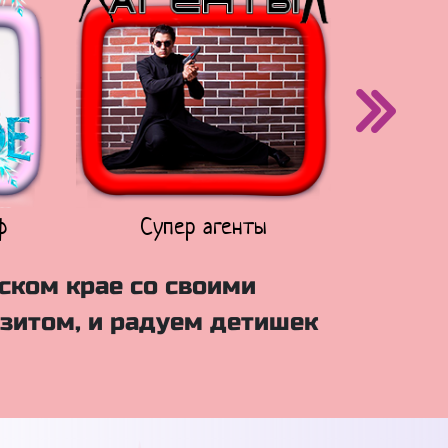
ф
Супер агенты
Щен
ском крае со своими
зитом, и радуем детишек