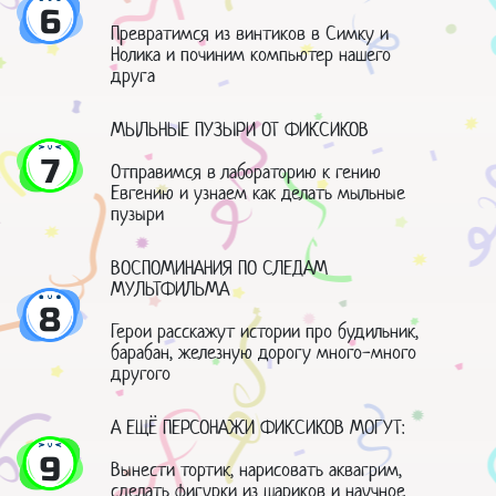
6
Превратимся из винтиков в Симку и
Нолика и починим компьютер нашего
друга
МЫЛЬНЫЕ ПУЗЫРИ ОТ ФИКСИКОВ
7
Отправимся в лабораторию к гению
Евгению и узнаем как делать мыльные
пузыри
ВОСПОМИНАНИЯ ПО СЛЕДАМ
МУЛЬТФИЛЬМА
8
Герои расскажут истории про будильник,
барабан, железную дорогу много-много
другого
А ЕЩЁ ПЕРСОНАЖИ ФИКСИКОВ МОГУТ:
9
Вынести тортик, нарисовать аквагрим,
сделать фигурки из шариков и научное