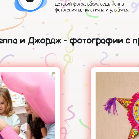
детский фотоальбом, ведь Пеппа
фотогенична, пластична и улыбчива
еппа и Джордж - фотографии с п