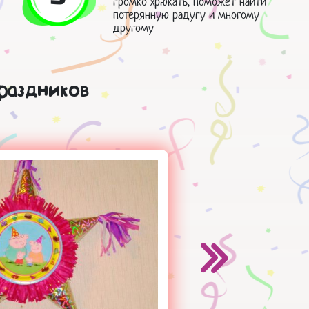
громко хрюкать, поможет найти
потерянную радугу и многому
другому
раздников