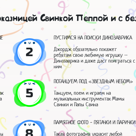
оказницей Свинкой Пеппой и с 
ИЕ
ПУСТИМСЯ НА ПОИСКИ ДИНОЗАВРИКА
2
Джордж обязательно покажет
ребятам свою любимую игрушку –
Динозаврика и даже даст поиграться с
ним
ПОТАНЦУЕМ ПОД «ЗВЕЗДНЫМ НЕБОМ»
5
ак
Танцуем, поем и играем на
а
музыкальных инструментах Мамы
Свинки и Папы Свина
ПАМЯТНОЕ ФОТО - ПЯТАЧКИ И ПАРИЧКИ
8
ры
Такая фотография украсит любой