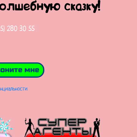
волшебную сказку!
65) 280 30 55
оните мне
нциальности