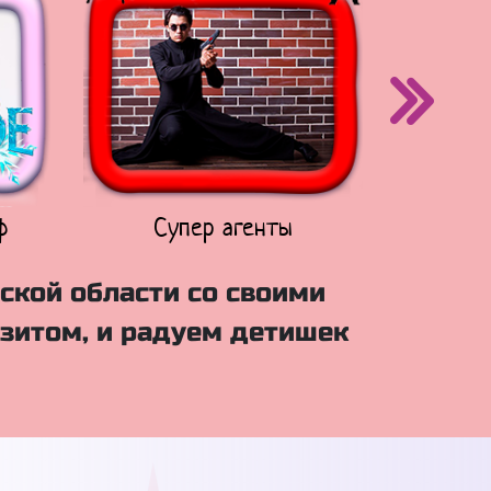
ф
Супер агенты
Щен
ской области со своими
зитом, и радуем детишек