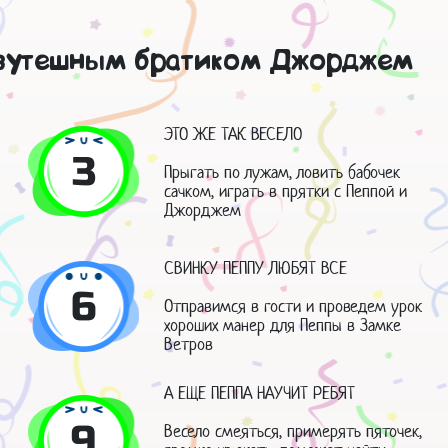
безутешным братиком Джорджем
ЭТО ЖЕ ТАК ВЕСЕЛО
3
Прыгать по лужам, ловить бабочек
сачком, играть в прятки с Пеппой и
Джорджем
СВИНКУ ПЕППУ ЛЮБЯТ ВСЕ
6
Отправимся в гости и проведем урок
хороших манер для Пеппы в Замке
Ветров
А ЕЩЕ ПЕППА НАУЧИТ РЕБЯТ
9
Весело смеяться, примерять пяточек,