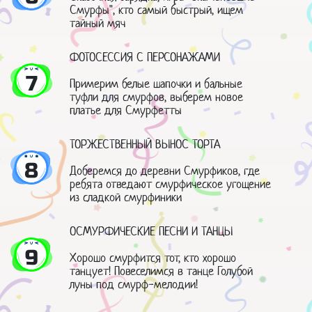
Смурфы", кто самый быстрый, ищем
тайный мяч
ФОТОСЕССИЯ С ПЕРСОНАЖАМИ
7
Примерим белые шапочки и бальные
туфли для смурфов, выберем новое
платье для Смурфетты
ТОРЖЕСТВЕННЫЙ ВЫНОС ТОРТА
8
Доберемся до деревни Смурфиков, где
ребята отведают смурфическое угощение
из сладкой смурфиники
ОСМУРФИЧЕСКИЕ ПЕСНИ И ТАНЦЫ
9
Хорошо смурфится тот, кто хорошо
танцует! Повеселимся в танце Голубой
луны под смурф-мелодии!