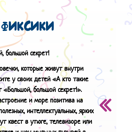
ФИКСИКИ
й, большой секрет!
овечки, которые живут внутри
сите у своих детей «А кто такие
 «Большой, большой секрет!».
астроение и море позитива на
олезных, интеллектуальных, ярких
ут квест в утюге, телевизоре или
отеке и шоу мыльных пузырей в