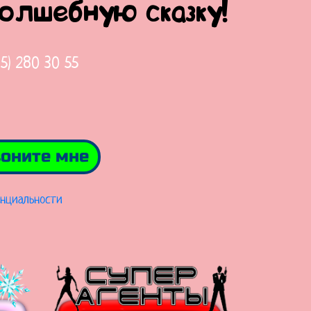
волшебную сказку!
65) 280 30 55
оните мне
нциальности