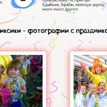
ые
будильник, барабан, железную дорогу
много-много другого
иксики - фотографии с праздник