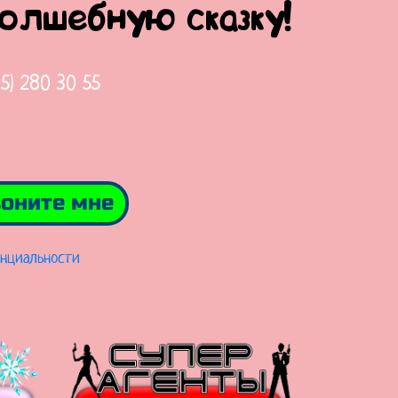
волшебную сказку!
65) 280 30 55
оните мне
нциальности