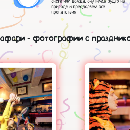
снега или дождя, очутимся будто на
природе и преодолеем все
препятствия
афари - фотографии с праздник