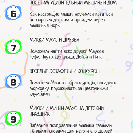
ПОСЕТИМ УДИВИТЕЛЬНЫЙ МЫШИНЫЙ ДОМ
6
Как настоящие мыши, научимся кататься
по сырным дыркам и пройдем через
мышиные норы
МИККИ МАУС И ДРУЗЬЯ
7
Поможем найти всех друзей Маусов -
Гуфи, Плуто, Дональда, Дейзи и Пита
ВЕСЕЛЫЕ ЭСТАФЕТЫ И КОНКУРСЫ
8
Поможем Минни собрать ягоды, посадить
морковку, поухаживать за цветочными
клумбами
МИККИ И МИННИ МАУС НА ДЕТСКИЙ
ПРАЗДНИК
9
Забавное поздравление малыша самыми
тёплыми словами для него и его друзей