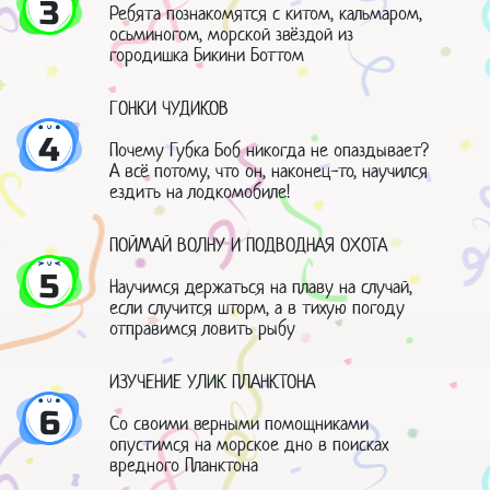
3
Ребята познакомятся с китом, кальмаром,
осьминогом, морской звёздой из
городишка Бикини Боттом
ГОНКИ ЧУДИКОВ
4
Почему Губка Боб никогда не опаздывает?
А всё потому, что он, наконец-то, научился
ездить на лодкомобиле!
ПОЙМАЙ ВОЛНУ И ПОДВОДНАЯ ОХОТА
5
Научимся держаться на плаву на случай,
если случится шторм, а в тихую погоду
отправимся ловить рыбу
ИЗУЧЕНИЕ УЛИК ПЛАНКТОНА
6
Со своими верными помощниками
опустимся на морское дно в поисках
вредного Планктона