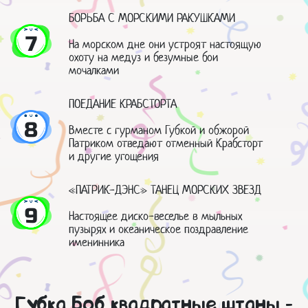
БОРЬБА С МОРСКИМИ РАКУШКАМИ
7
На морском дне они устроят настоящую
охоту на медуз и безумные бои
мочалками
ПОЕДАНИЕ КРАБСТОРТА
8
Вместе с гурманом Губкой и обжорой
Патриком отведают отменный Крабсторт
и другие угощения
«ПАТРИК-ДЭНС» ТАНЕЦ МОРСКИХ ЗВЕЗД
9
Настоящее диско-веселье в мыльных
пузырях и океаническое поздравление
именинника
Губка Боб квадратные штаны -