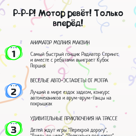
Р-Р-Р! Мотор ревёт! Только
вперёд!
АНИМАТОР МОЛНИЯ МАКВИН
1
Самый быстрый гонщик Радиатор Спрингс
и вместе с ребятами выиграет Кубок
Поршня
ВЕСЕЛЫЕ АВТО-ЭСТАФЕТЫ ОТ МЭТРА
2
Лучший в мире ездок задком, конкурс
автомехаников и врум-врум-танцы на
покрышках
УДИВИТЕЛЬНЫЕ ПРИКЛЮЧЕНИЯ НА ТРАССЕ
3
Детей ждут игры "Перекрой дорогу",
"Доедь до цели", "Полезай-ка под капот",