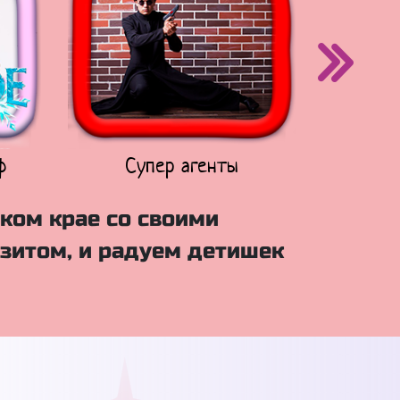
ф
Супер агенты
Щен
ком крае со своими
зитом, и радуем детишек