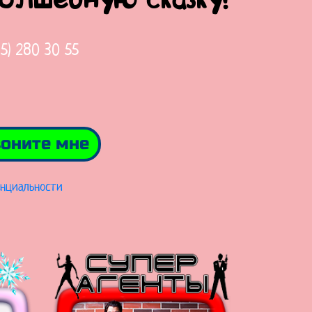
волшебную сказку!
65) 280 30 55
оните мне
нциальности