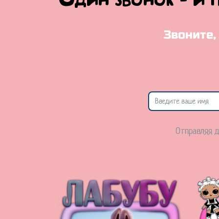
Один звонок - и 
Звоните,
Отправляя д