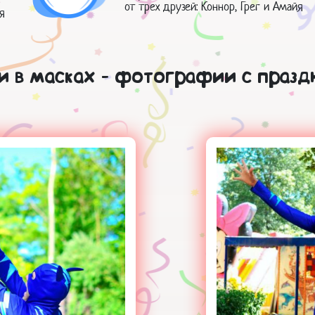
от трех друзей: Коннор, Грег и Амайя
я
и в масках - фотографии с празд